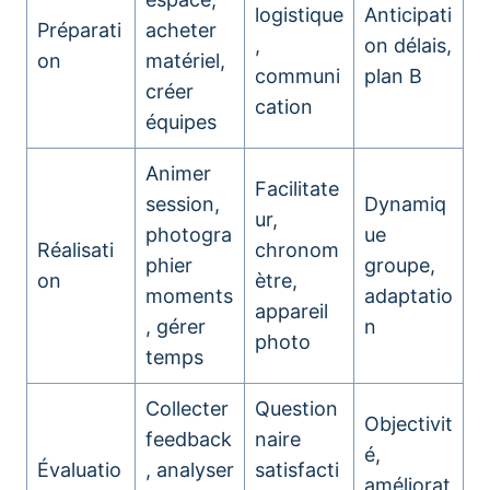
logistique
Anticipati
Préparati
acheter
,
on délais,
on
matériel,
communi
plan B
créer
cation
équipes
Animer
Facilitate
session,
Dynamiq
ur,
photogra
ue
Réalisati
chronom
phier
groupe,
on
ètre,
moments
adaptatio
appareil
, gérer
n
photo
temps
Collecter
Question
Objectivit
feedback
naire
é,
Évaluatio
, analyser
satisfacti
améliorat