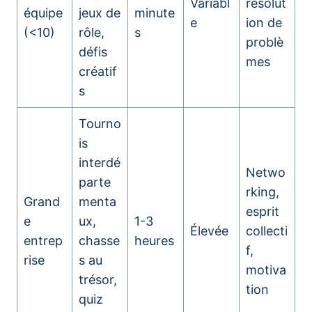
Variabl
résolut
équipe
jeux de
minute
e
ion de
(<10)
rôle,
s
problè
défis
mes
créatif
s
Tourno
is
interdé
Netwo
parte
rking,
Grand
menta
esprit
e
ux,
1-3
Élevée
collecti
entrep
chasse
heures
f,
rise
s au
motiva
trésor,
tion
quiz