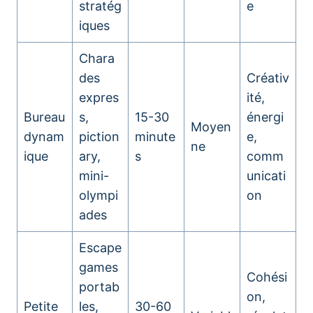
stratég
e
iques
Chara
des
Créativ
expres
ité,
Bureau
s,
15-30
énergi
Moyen
dynam
piction
minute
e,
ne
ique
ary,
s
comm
mini-
unicati
olympi
on
ades
Escape
games
Cohési
portab
on,
Petite
les,
30-60