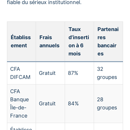
fiable du sérieux institutionnel.
Taux
Partenai
Établiss
Frais
d’inserti
res
ement
annuels
on à 6
bancair
mois
es
CFA
32
Gratuit
87%
DIFCAM
groupes
CFA
Banque
28
Gratuit
84%
Île-de-
groupes
France
Établisse