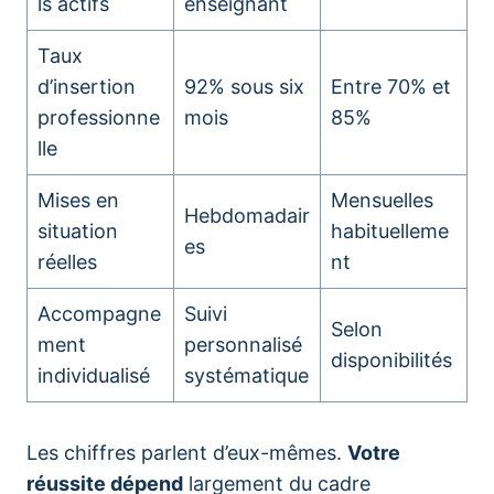
ls actifs
enseignant
Taux
d’insertion
92% sous six
Entre 70% et
professionne
mois
85%
lle
Mises en
Mensuelles
Hebdomadair
situation
habituelleme
es
réelles
nt
Accompagne
Suivi
Selon
ment
personnalisé
disponibilités
individualisé
systématique
Les chiffres parlent d’eux-mêmes.
Votre
réussite dépend
largement du cadre